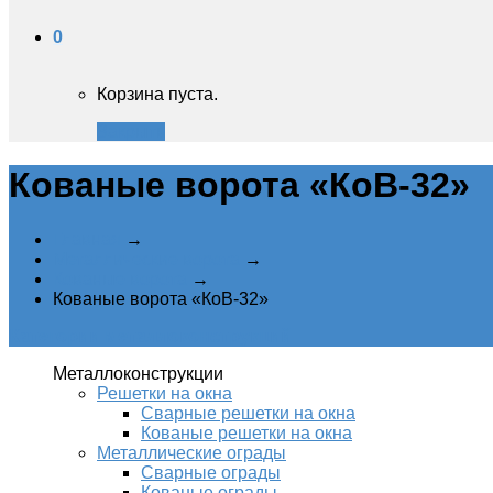
0
Корзина пуста.
Закрыть
Кованые ворота «КоВ-32»
Главная
→
Металлические ворота
→
Кованые ворота
→
Кованые ворота «КоВ-32»
Категории металлоконструкций
Металлоконструкции
Решетки на окна
Сварные решетки на окна
Кованые решетки на окна
Металлические ограды
Сварные ограды
Кованые ограды