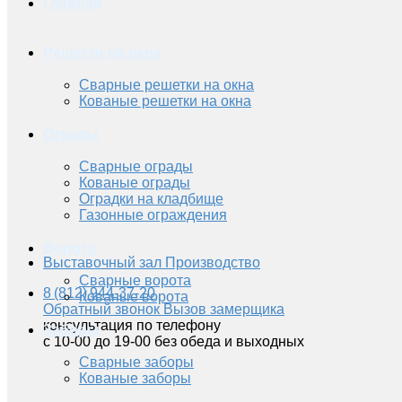
Главная
Решетки на окна
Сварные решетки на окна
Кованые решетки на окна
Ограды
Сварные ограды
Кованые ограды
Оградки на кладбище
Газонные ограждения
Ворота
Выставочный зал
Производство
Сварные ворота
8 (812) 944-37-20
Кованые ворота
Обратный звонок
Вызов замерщика
консультация по телефону
Заборы
с 10-00 до 19-00 без обеда и выходных
Сварные заборы
Кованые заборы