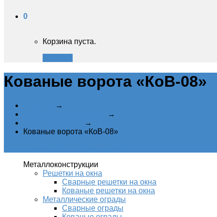
0
Корзина пуста.
Закрыть
Кованые ворота «КоВ-08»
Главная
→
Металлические ворота
→
Кованые ворота
→
Кованые ворота «КоВ-08»
Категории металлоконструкций
Металлоконструкции
Решетки на окна
Сварные решетки на окна
Кованые решетки на окна
Металлические ограды
Сварные ограды
Кованые ограды