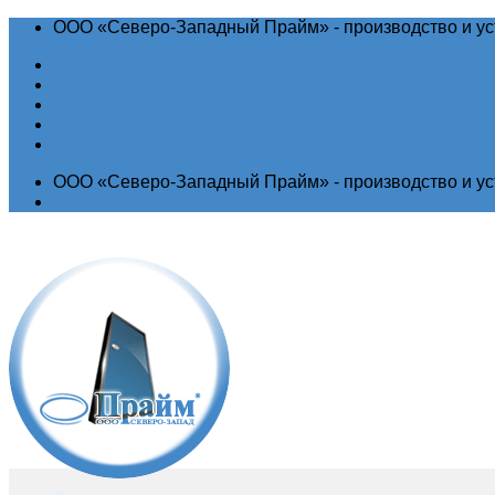
ООО «Северо-Западный Прайм» - производство и ус
Новости
Акции
Гарантия
Контакты
ООО «Северо-Западный Прайм» - производство и ус
Выставочный зал
Производство