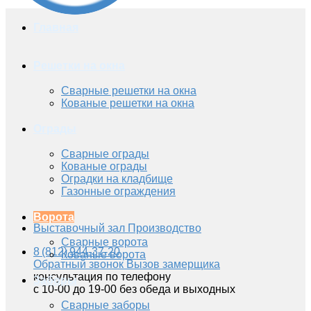
Главная
Решетки на окна
Сварные решетки на окна
Кованые решетки на окна
Ограды
Сварные ограды
Кованые ограды
Оградки на кладбище
Газонные ограждения
Ворота
Выставочный зал
Производство
Сварные ворота
8 (812) 944-37-20
Кованые ворота
Обратный звонок
Вызов замерщика
консультация по телефону
Заборы
с 10-00 до 19-00 без обеда и выходных
Сварные заборы