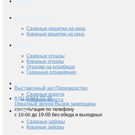
Главная
Решетки на окна
Сварные решетки на окна
Кованые решетки на окна
Ограды
Сварные ограды
Кованые ограды
Оградки на кладбище
Газонные ограждения
Ворота
Выставочный зал
Производство
Сварные ворота
8 (812) 944-37-20
Кованые ворота
Обратный звонок
Вызов замерщика
консультация по телефону
Заборы
с 10-00 до 19-00 без обеда и выходных
Сварные заборы
Кованые заборы