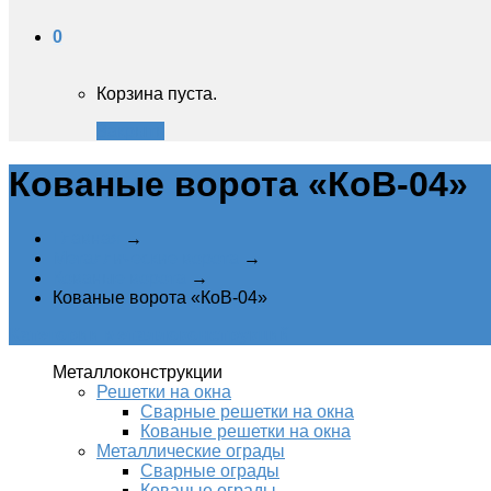
0
Корзина пуста.
Закрыть
Кованые ворота «КоВ-04»
Главная
→
Металлические ворота
→
Кованые ворота
→
Кованые ворота «КоВ-04»
Категории металлоконструкций
Металлоконструкции
Решетки на окна
Сварные решетки на окна
Кованые решетки на окна
Металлические ограды
Сварные ограды
Кованые ограды