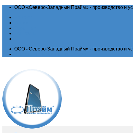
ООО «Северо-Западный Прайм» - производство и ус
Новости
Акции
Гарантия
Контакты
ООО «Северо-Западный Прайм» - производство и ус
Выставочный зал
Производство