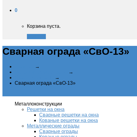
0
Корзина пуста.
Закрыть
Сварная ограда «СвО-13»‎
Главная
→
Металлические ограды
→
Сварные ограды
→
Сварная ограда «СвО-13»‎
Категории металлоконструкций
Металлоконструкции
Решетки на окна
Сварные решетки на окна
Кованые решетки на окна
Металлические ограды
Сварные ограды
Кованые ограды