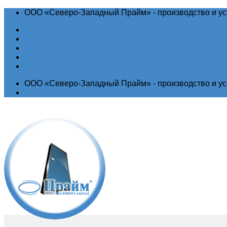
ООО «Северо-Западный Прайм» - производство и ус
Новости
Акции
Гарантия
Контакты
ООО «Северо-Западный Прайм» - производство и ус
Выставочный зал
Производство