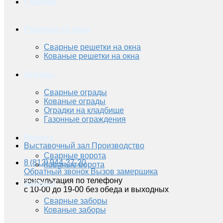
Главная
Решетки на окна
Сварные решетки на окна
Кованые решетки на окна
Ограды
Сварные ограды
Кованые ограды
Оградки на кладбище
Газонные ограждения
Ворота
Выставочный зал
Производство
Сварные ворота
8 (812) 944-37-20
Кованые ворота
Обратный звонок
Вызов замерщика
консультация по телефону
Заборы
с 10-00 до 19-00 без обеда и выходных
Сварные заборы
Кованые заборы