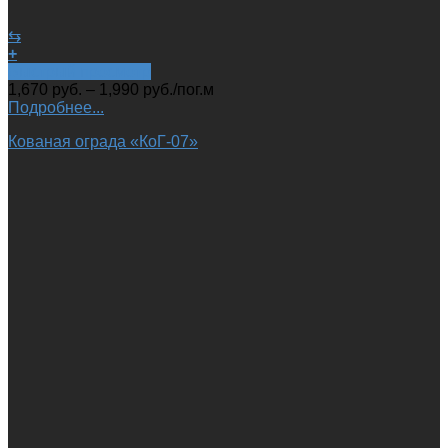
⇆
+
Быстрый просмотр
1,670
руб.
–
1,990
руб.
/пог.м
Подробнее...
Кованая ограда «КоГ-07»