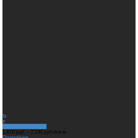
⇆
+
Быстрый просмотр
1,810
руб.
–
2,180
руб.
/пог.м
Подробнее...