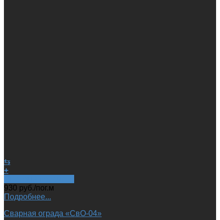
⇆
+
Быстрый просмотр
930
руб.
/пог.м
Подробнее...
Сварная ограда «СвО-04»‎