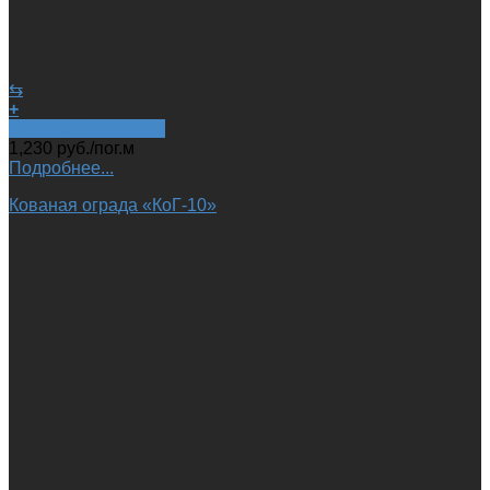
⇆
+
Быстрый просмотр
1,230
руб.
/пог.м
Подробнее...
Кованая ограда «КоГ-10»