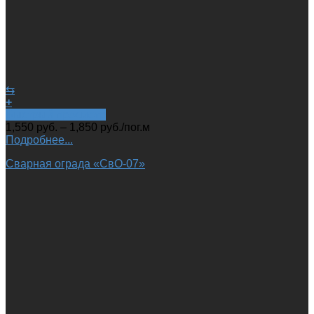
⇆
+
Быстрый просмотр
1,550
руб.
–
1,850
руб.
/пог.м
Подробнее...
Сварная ограда «СвО-07»‎