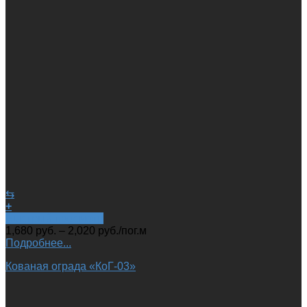
⇆
+
Быстрый просмотр
1,680
руб.
–
2,020
руб.
/пог.м
Подробнее...
Кованая ограда «КоГ-03»