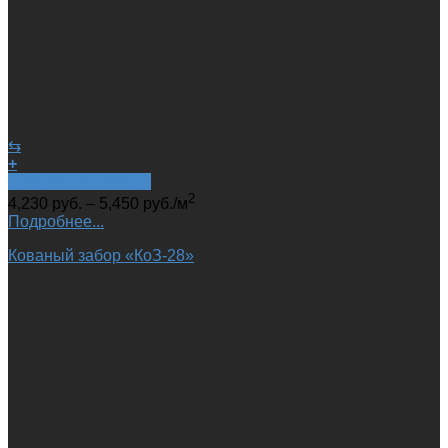
⇆
+
Быстрый просмотр
2
4,230
руб.
–
5,450
руб.
/м
Подробнее...
Кованый забор «КоЗ-28»