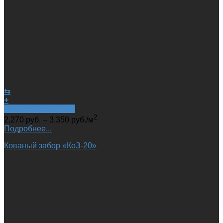
⇆
+
Быстрый просмотр
2
2,270
руб.
–
3,350
руб.
/м
Подробнее...
Кованый забор «КоЗ-20»