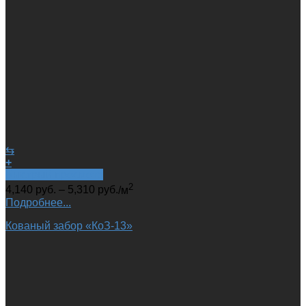
⇆
+
Быстрый просмотр
2
4,140
руб.
–
5,310
руб.
/м
Подробнее...
Кованый забор «КоЗ-13»