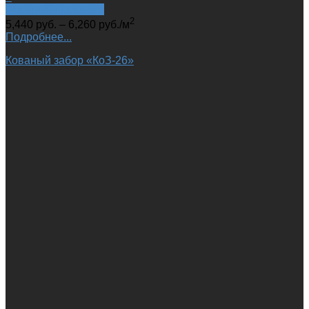
Быстрый просмотр
2
5,440
руб.
–
6,260
руб.
/м
Подробнее...
Кованый забор «КоЗ-26»