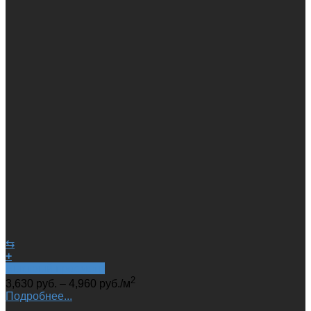
⇆
+
Быстрый просмотр
2
3,630
руб.
–
4,960
руб.
/м
Подробнее...