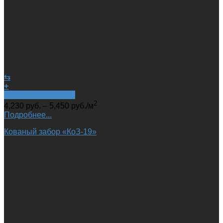
⇆
+
Быстрый просмотр
2
4,230
руб.
–
5,450
руб.
/м
Подробнее...
Кованый забор «КоЗ-19»