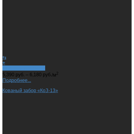
⇆
+
Быстрый просмотр
2
5,390
руб.
–
6,180
руб.
/м
Подробнее...
Кованый забор «КоЗ-13»