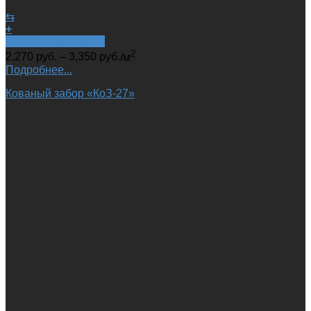
⇆
+
Быстрый просмотр
2
2,270
руб.
–
3,350
руб.
/м
Подробнее...
Кованый забор «КоЗ-27»