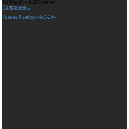
2
5,440
руб.
–
6,260
руб.
/м
Подробнее...
Кованый забор «КоЗ-24»