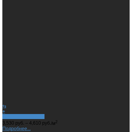
⇆
+
Быстрый просмотр
2
3,530
руб.
–
4,610
руб.
/м
Подробнее...