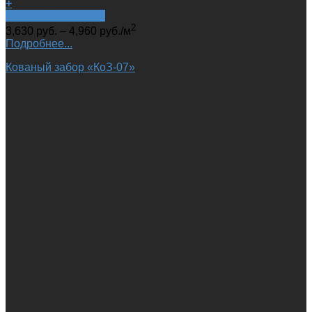
+
Быстрый просмотр
2
3,630
руб.
–
4,960
руб.
/м
Подробнее...
Кованый забор «КоЗ-07»