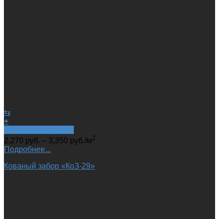
⇆
+
Быстрый просмотр
2
2,270
руб.
–
3,350
руб.
/м
Подробнее...
Кованый забор «КоЗ-29»