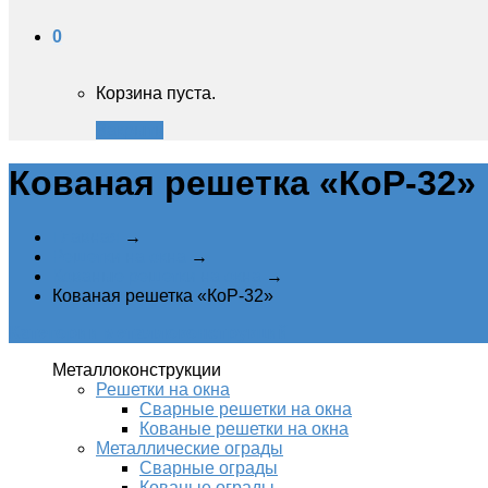
0
Корзина пуста.
Закрыть
Кованая решетка «КоР-32»‎
Главная
→
Решетки на окна
→
Кованые решетки на окна
→
Кованая решетка «КоР-32»‎
Категории металлоконструкций
Металлоконструкции
Решетки на окна
Сварные решетки на окна
Кованые решетки на окна
Металлические ограды
Сварные ограды
Кованые ограды