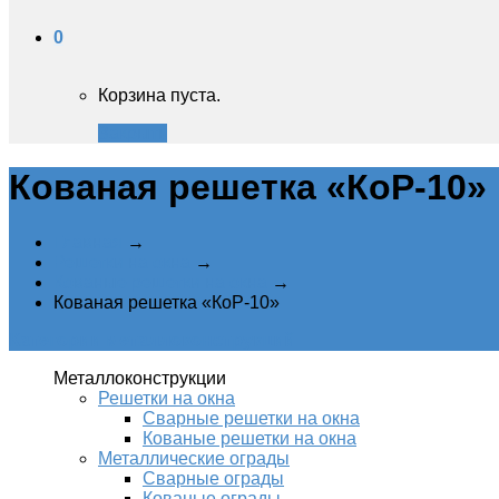
0
Корзина пуста.
Закрыть
Кованая решетка «КоР-10»‎
Главная
→
Решетки на окна
→
Кованые решетки на окна
→
Кованая решетка «КоР-10»‎
Категории металлоконструкций
Металлоконструкции
Решетки на окна
Сварные решетки на окна
Кованые решетки на окна
Металлические ограды
Сварные ограды
Кованые ограды