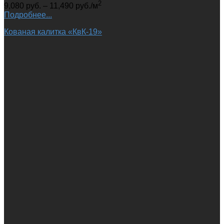
2
9,080
руб.
–
11,490
руб.
/м
Подробнее...
Кованая калитка «КвК-19»