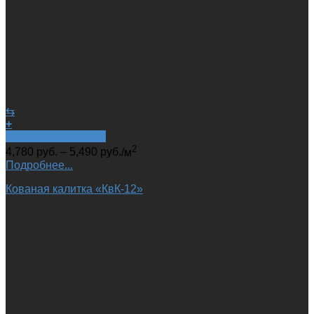
⇆
+
Быстрый просмотр
2
4,780
руб.
–
5,490
руб.
/м
Подробнее...
Кованая калитка «КвК-12»