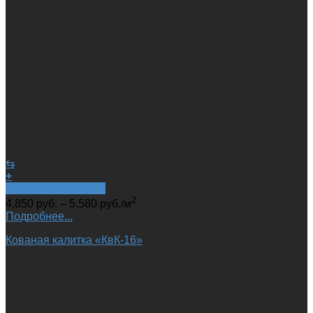
⇆
+
Быстрый просмотр
2
4,850
руб.
–
5,580
руб.
/м
Подробнее...
Кованая калитка «КвК-16»