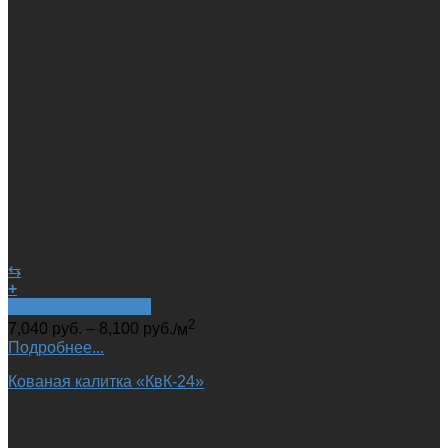
⇆
+
Быстрый просмотр
2
7,040
руб.
–
8,100
руб.
/м
Подробнее...
Кованая калитка «КвК-24»