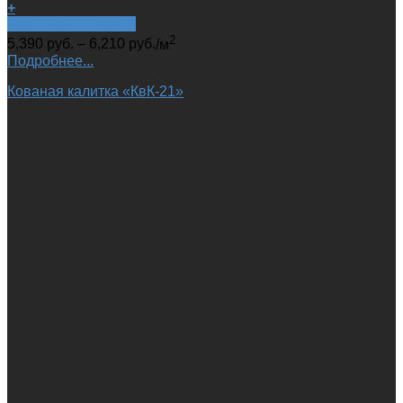
+
Быстрый просмотр
2
5,390
руб.
–
6,210
руб.
/м
Подробнее...
Кованая калитка «КвК-21»