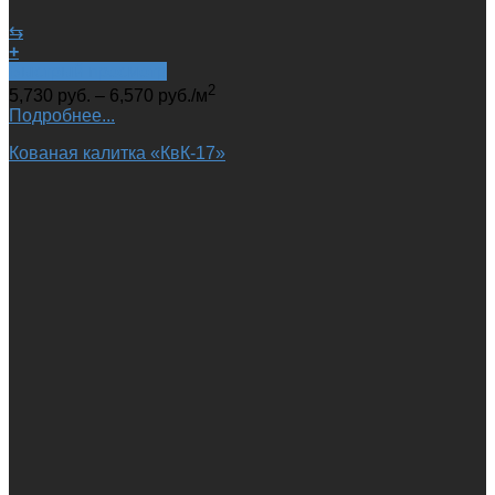
⇆
+
Быстрый просмотр
2
5,730
руб.
–
6,570
руб.
/м
Подробнее...
Кованая калитка «КвК-17»