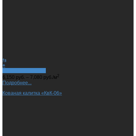
⇆
+
Быстрый просмотр
2
6,150
руб.
–
7,080
руб.
/м
Подробнее...
Кованая калитка «КвК-06»