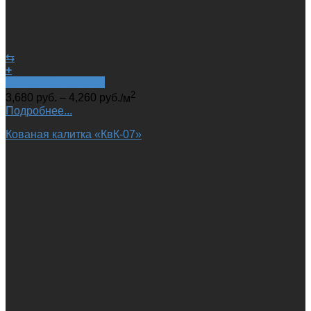
⇆
+
Быстрый просмотр
2
3,680
руб.
–
4,260
руб.
/м
Подробнее...
Кованая калитка «КвК-07»