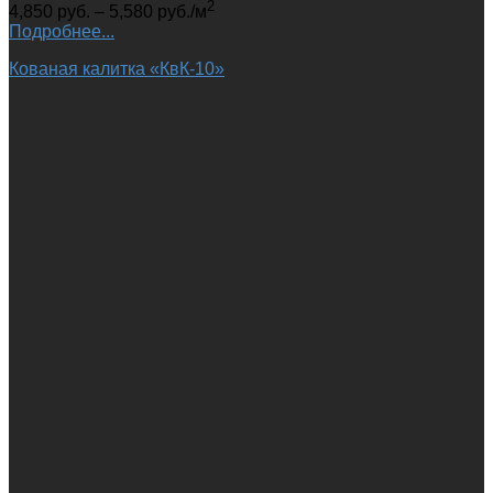
2
4,850
руб.
–
5,580
руб.
/м
Подробнее...
Кованая калитка «КвК-10»