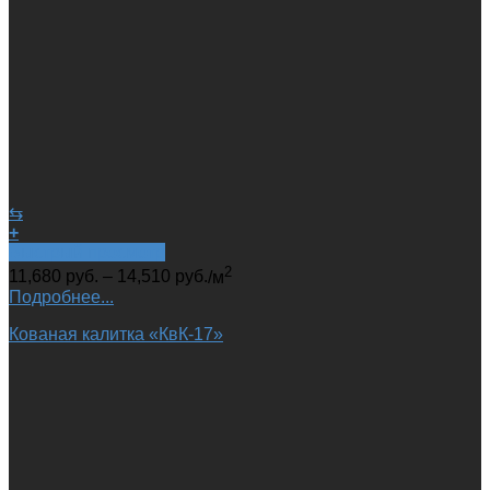
⇆
+
Быстрый просмотр
2
11,680
руб.
–
14,510
руб.
/м
Подробнее...
Кованая калитка «КвК-17»