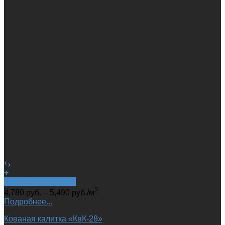
⇆
+
Быстрый просмотр
2
4,780
руб.
–
5,490
руб.
/м
Подробнее...
Кованая калитка «КвК-28»