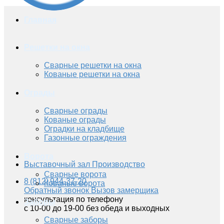
Главная
Решетки на окна
Сварные решетки на окна
Кованые решетки на окна
Ограды
Сварные ограды
Кованые ограды
Оградки на кладбище
Газонные ограждения
Ворота
Выставочный зал
Производство
Сварные ворота
8 (812) 944-37-20
Кованые ворота
Обратный звонок
Вызов замерщика
консультация по телефону
Заборы
с 10-00 до 19-00 без обеда и выходных
Сварные заборы