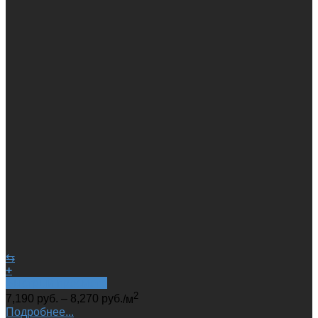
⇆
+
Быстрый просмотр
2
7,190
руб.
–
8,270
руб.
/м
Подробнее...