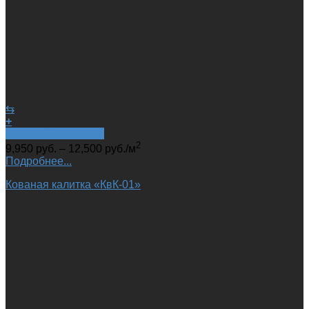
⇆
+
Быстрый просмотр
2
9,950
руб.
–
12,500
руб.
/м
Подробнее...
Кованая калитка «КвК-01»