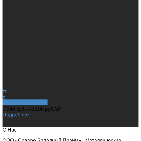
⇆
+
Быстрый просмотр
2
7,040
руб.
–
8,100
руб.
/м
Подробнее...
О Нас
ООО «Северо-Западный Прайм» - Металлические