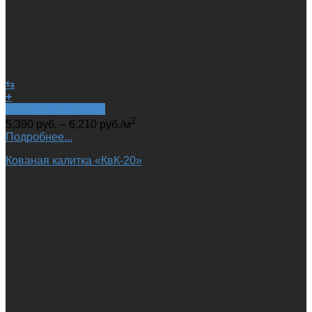
⇆
+
Быстрый просмотр
2
5,390
руб.
–
6,210
руб.
/м
Подробнее...
Кованая калитка «КвК-20»