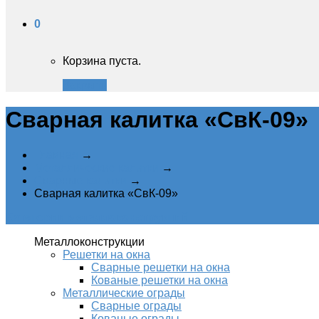
0
Корзина пуста.
Закрыть
Сварная калитка «СвК-09»‎
Главная
→
Металлические калитки
→
Сварные калитки
→
Сварная калитка «СвК-09»‎
Категории металлоконструкций
Металлоконструкции
Решетки на окна
Сварные решетки на окна
Кованые решетки на окна
Металлические ограды
Сварные ограды
Кованые ограды