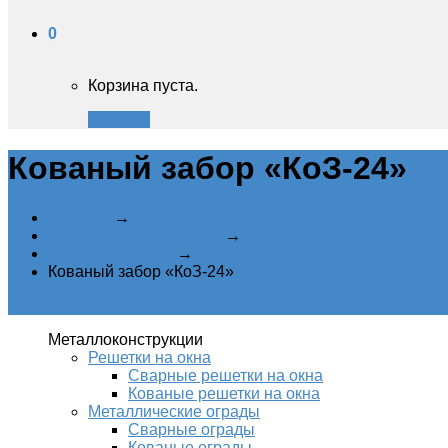
0
Корзина пуста.
Закрыть
Кованый забор «КоЗ-24»
Главная
→
Металлические заборы
→
Кованые заборы
→
Кованый забор «КоЗ-24»
Категории металлоконструкций
Металлоконструкции
Решетки на окна
Сварные решетки на окна
Кованые решетки на окна
Металлические ограды
Сварные ограды
Кованые ограды