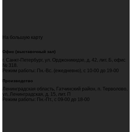
На большую карту
Офис (выставочный зал)
г. Санкт-Петербург, ул. Орджоникидзе, д. 42, лит. Б, офис
№ 318.
Режим работы: Пн.-Вс. (ежедневно), с 10-00 до 19-00
Производство
Ленинградская область, Гатчинский район, п. Терволово,
ул. Ленинградская, д. 15, лит. П
Режим работы: Пн.-Пт., c 09-00 до 18-00