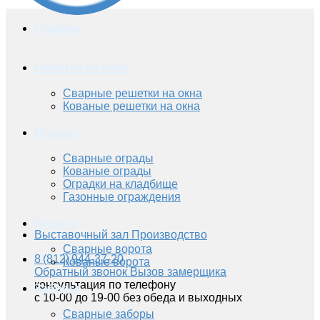
Главная
Решетки на окна
Сварные решетки на окна
Кованые решетки на окна
Ограды
Сварные ограды
Кованые ограды
Оградки на кладбище
Газонные ограждения
Ворота
Выставочный зал
Производство
Сварные ворота
8 (812) 944-37-20
Кованые ворота
Обратный звонок
Вызов замерщика
консультация по телефону
Заборы
с 10-00 до 19-00 без обеда и выходных
Сварные заборы